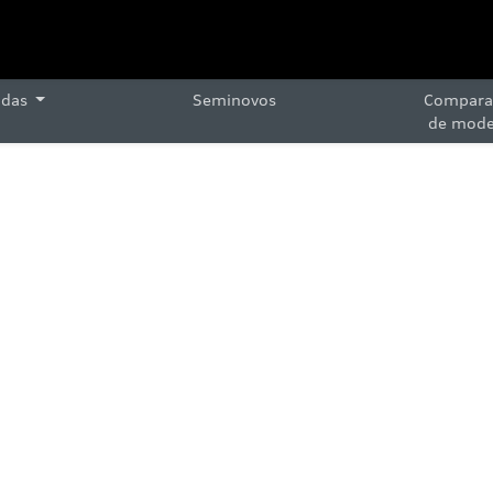
ndas
Seminovos
Compara
de mode