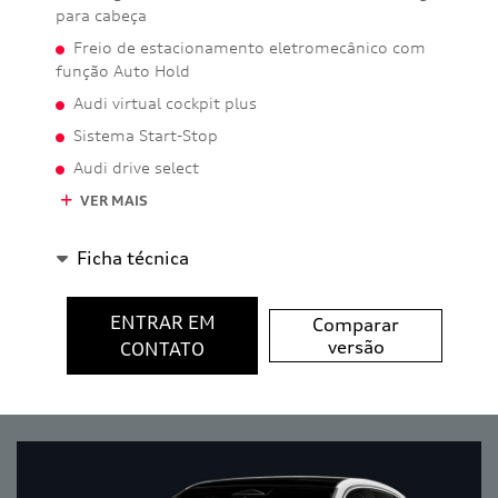
para cabeça
Freio de estacionamento eletromecânico com
função Auto Hold
Audi virtual cockpit plus
Sistema Start-Stop
Audi drive select
VER MAIS
Ficha técnica
ENTRAR EM
Comparar
versão
CONTATO