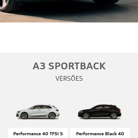
Whatsapp
Telefone
Email
Li e aceito a
Política de Privacidade
e concordo em receber
comunicações da concessionária.
Entrar em contato
A3 SPORTBACK
VERSÕES
Performance 40 TFSI S
Performance Black 40