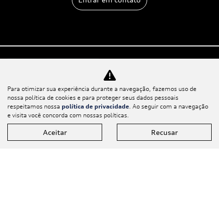
Para otimizar sua experiência durante a navegação, fazemos uso de
nossa política de cookies e para proteger seus dados pessoais
Modelos
respeitamos nossa
política de privacidade
. Ao seguir com a navegação
e visita você concorda com nossas políticas.
Mapa do site
Aceitar
Recusar
Política de privacidade
PG PRIME AUTOMOVEIS LTDA
CNPJ: 07.083.712/0019-90