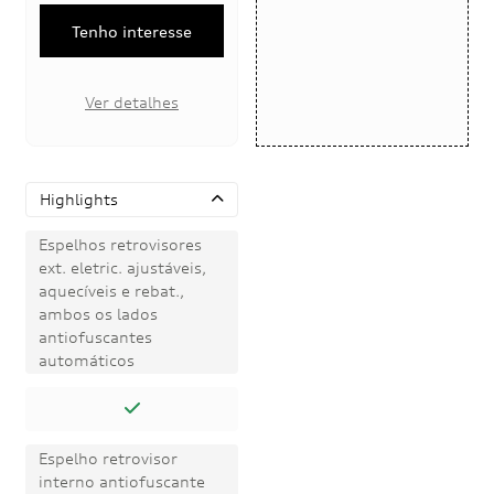
Tenho interesse
Ver detalhes
Highlights
Espelhos retrovisores
ext. eletric. ajustáveis,
aquecíveis e rebat.,
ambos os lados
antiofuscantes
automáticos
Espelho retrovisor
interno antiofuscante