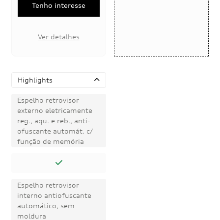
Tenho interesse
Ver detalhes
Highlights
Espelho retrovisor
externo eletricamente
reg., aqu. e reb., anti-
ofuscante automát. c/
função de memória
Espelho retrovisor
interno antiofuscante
automático, sem
moldura