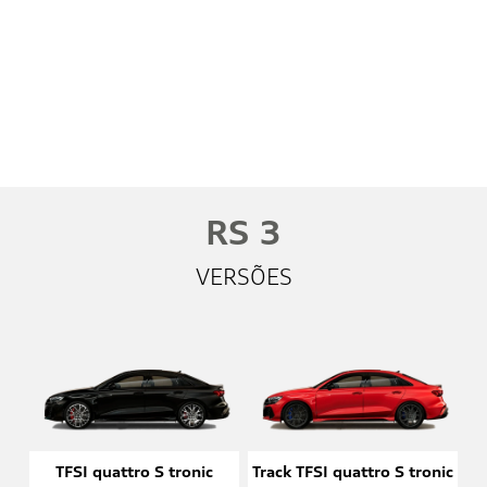
Whatsapp
Telefone
Email
Li e aceito a
Política de Privacidade
e concordo em receber
comunicações da concessionária.
Entrar em contato
RS 3
VERSÕES
TFSI quattro S tronic
Track TFSI quattro S tronic