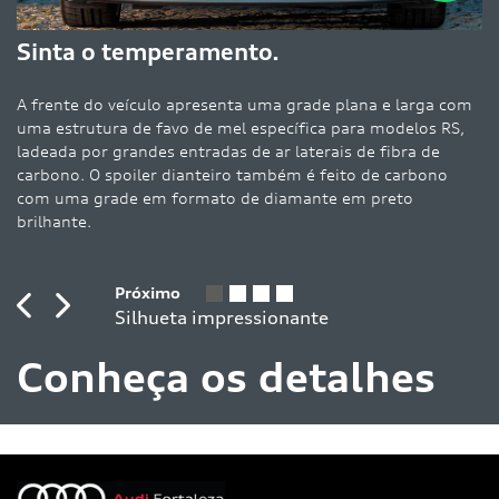
As saias la
a o temperamento.
reforçam o 
estão dispo
e do veículo apresenta uma grade plana e larga com
Audi RS 3 
rutura de favo de mel específica para modelos RS,
expressiva.
 por grandes entradas de ar laterais de fibra de
. O spoiler dianteiro também é feito de carbono
a grade em formato de diamante em preto
Previous
Next
te.
ous
Next
Conheça os detalhes