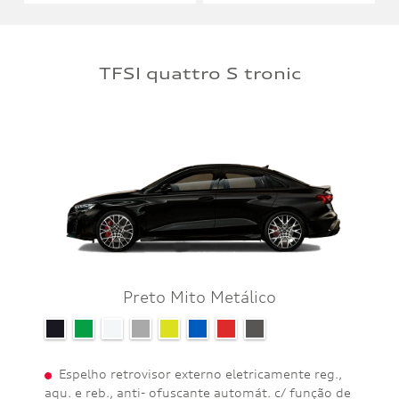
TFSI quattro S tronic
Preto Mito Metálico
Espelho retrovisor externo eletricamente reg.,
aqu. e reb., anti- ofuscante automát. c/ função de