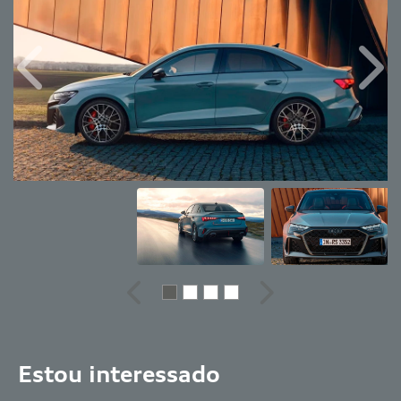
Anterior
Próx
Anterior
Próximo
Estou interessado