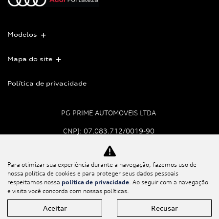
Modelos
Mapa do site
Política de privacidade
PG PRIME AUTOMOVEIS LTDA
CNPJ: 07.083.712/0019-90
Para otimizar sua experiência durante a navegação, fazemos uso de
No trânsito, enxergar o
nossa política de cookies e para proteger seus dados pessoais
outro salva vidas.
respeitamos nossa
política de privacidade
. Ao seguir com a navegação
e visita você concorda com nossas políticas.
Aceitar
Recusar
Desenvolvido pela DEALERSPACE ® Direitos Reservados.